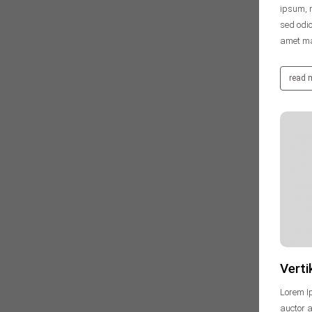
ipsum, n
sed odio
amet mau
read 
vertikaluser
30. Januar 2014
Keine Kommentare
Verti
Lorem Ip
auctor a