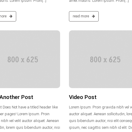
ris. Lorem Ipsum. Proin[...]
amet mauris. Lorem Ipsum. Proin[...]
more
read more
vertikaluser
30. Januar 2014
Keine Kommentare
 Another Post
Video Post
t Does Not have a titled header like
Lorem Ipsum. Proin gravida nibh vel ve
her pages! Lorem Ipsum. Proin
auctor aliquet. Aenean sollicitudin, lo
nibh vel velit auctor aliquet. Aenean
quis bibendum auctor, nisi elit conse
udin, lorem quis bibendum auctor, nisi
ipsum, nec sagittis sem nibh id elit. D