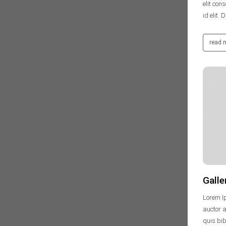
elit con
id elit. 
read 
vertikaluser
30. Januar 2014
Keine Kommentare
Galle
Lorem Ip
auctor a
quis bib