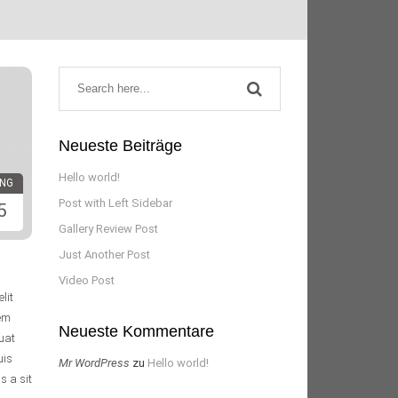
Neueste Beiträge
Hello world!
ING
Post with Left Sidebar
5
Gallery Review Post
Just Another Post
Video Post
lit
rem
Neueste Kommentare
quat
uis
Mr WordPress
zu
Hello world!
s a sit