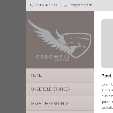
02054.87 27 11
info@x-stahl.de
vertikaluser
30. Januar 2014
Keine Kommentare
HOME
Post 
Lorem Ip
UNSERE LEISTUNGEN
auctor a
quis bib
ipsum, n
MKO-TÜRZARGEN
sed odio