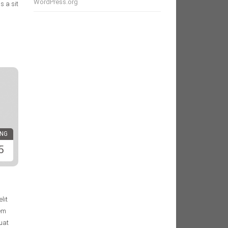
WordPress.org
s a sit
ING
5
lit
rem
quat