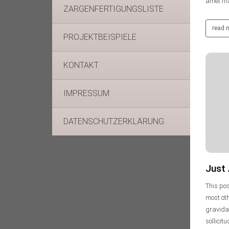
amet mau
ZARGENFERTIGUNGSLISTE
read 
PROJEKTBEISPIELE
KONTAKT
vertikaluser
IMPRESSUM
30. Januar 2014
DATENSCHUTZERKLÄRUNG
Keine Kommentare
Just
This pos
most ot
gravida 
sollicit