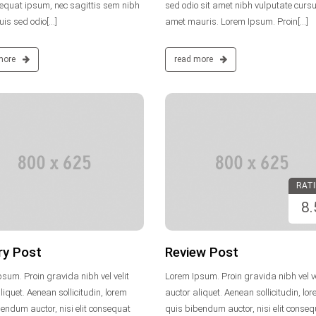
sequat ipsum, nec sagittis sem nibh
sed odio sit amet nibh vulputate cursu
Duis sed odio[...]
amet mauris. Lorem Ipsum. Proin[...]
more
read more
vertikaluser
30. Januar 2014
RAT
Keine Kommentare
8.
ry Post
Review Post
sum. Proin gravida nibh vel velit
Lorem Ipsum. Proin gravida nibh vel ve
liquet. Aenean sollicitudin, lorem
auctor aliquet. Aenean sollicitudin, lo
endum auctor, nisi elit consequat
quis bibendum auctor, nisi elit conse