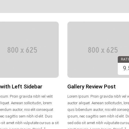
vertikaluser
30. Januar 2014
RAT
Keine Kommentare
9.
with Left Sidebar
Gallery Review Post
sum. Proin gravida nibh vel velit
Lorem Ipsum. Proin gravida nibh vel ve
liquet. Aenean sollicitudin, lorem
auctor aliquet. Aenean sollicitudin, lo
endum auctor, nisi elit consequat
quis bibendum auctor, nisi elit conse
ec sagittis sem nibh id elit. Duis
ipsum, nec sagittis sem nibh id elit. D
 sit amet nibh vulputate cursus a sit
sed odio sit amet nibh vulputate cursu